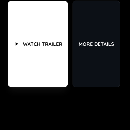
menyerah. Kata Zar babak belur dikit gapapa,
tapi semua yang cari masalah, bakal dia bikin
berdarah! Vidio Original Series Algojo, tayang 16
Januari hanya di Vidio
WATCH TRAILER
MORE DETAILS