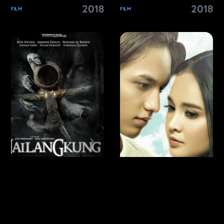
2018
2018
FILM
FILM
Jailangkung
One Fine Day
2017
2017
FILM
FILM