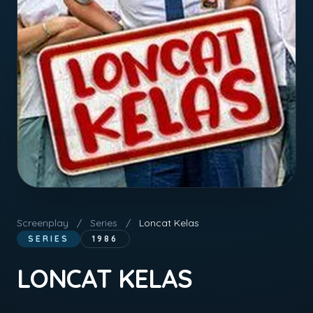
Screenplay
/
Series
/
Loncat Kelas
SERIES
1986
LONCAT KELAS